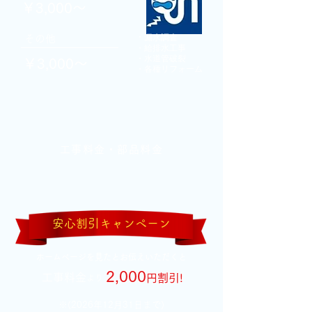
￥3,000～
・
漏水調査
その他
・給排水工事
・水道管破裂
￥3,000～
​・各種リフォーム
工事料金・部品料金
安心割引キャンペーン
​ホームページを見たとお伝えいただくと
2,000
工事料金
円割
引!
より
※(2026年12月31日まで)