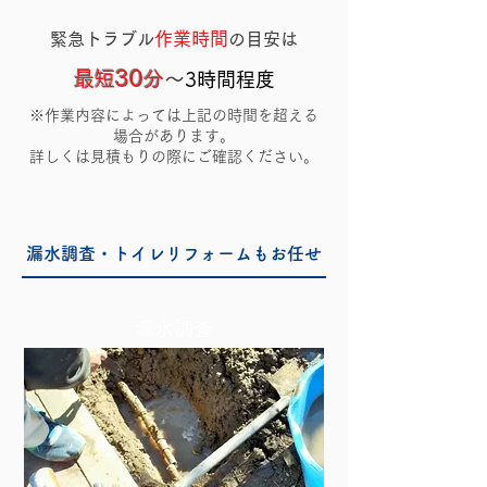
作業
時間
緊急トラブル
の目安は
3
0
最短
分
～
3
時間程度
※作業内容によっては上記の時間を超える
場合があります。
詳しくは見積もりの際にご確認ください。
漏水調査・トイレリフォームもお任せ
漏水調査