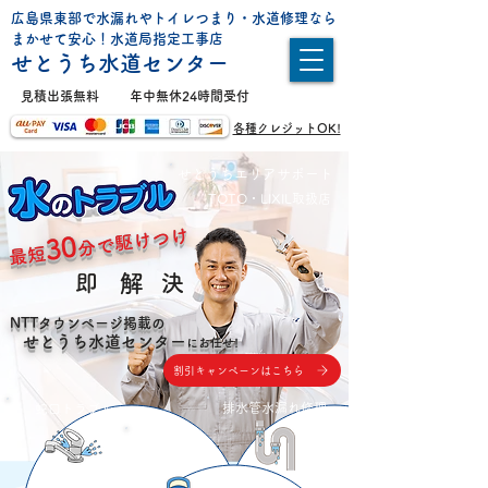
広島県東部で水漏れやトイレつまり・水道修理なら
まかせて安心！水道局指定工事店
せとうち水道センター
​見積出張無料
年中無休24時間受付
各種クレジットOK!
せとうちエリアサポート
TOTO・LIXIL取扱店
分で駆けつけ
30
最短
​即
解
決
NTTタウンページ掲載の
せとうち水道センター
にお任
せ!
割引キャンペーンはこちら
排水管水漏れ修理
蛇口トラブル
漏水調査・
修理