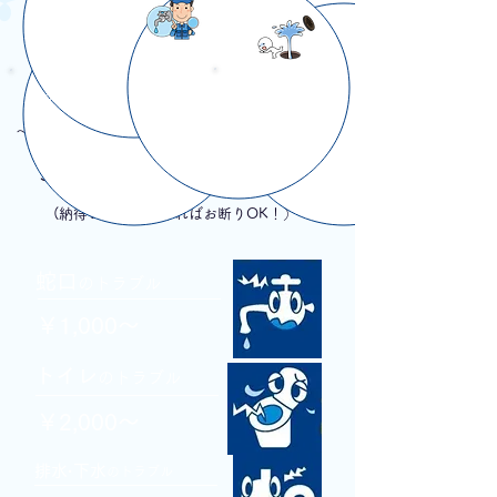
下水つまり・
トイレ水漏れ・
水漏れ修理
つまり修理
～その他、水まわりの事なら何でもお任せ下さい～
無料
ご相談・お見積もり
(納得いただけなければお断りOK！）
蛇口
のトラブル
￥1,000～
トイ
レ
のトラ
ブル
￥2,000～
排水·下水
のトラブル