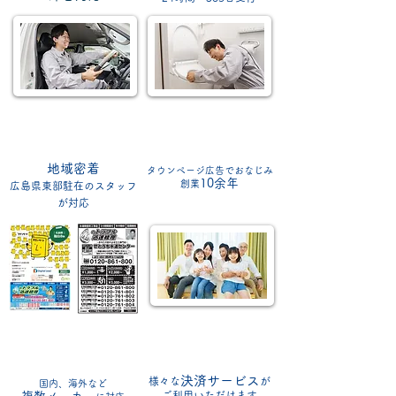
地域密着
タウンページ広告でおなじみ
10余年
創業
広島県東部
駐在のスタッフ
が対応
決済サービス
様々な
が
国内、海外など
ご利
用いただけます