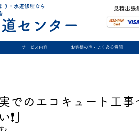
まり・水道修理なら
​見積出張
店
水道センター
サービス内容
お客様の声・よくある質問
実でのエコキュート工事
❗️」
す♪