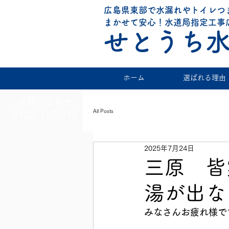
広島県東部で水漏れやトイレつ
まかせて安心！水道局指定工事
せとうち
ホーム
選ばれる理由
お問い合わせ
All Posts
0120-317-315
2025年7月24日
三原 皆
湯が出ない
みなさんお疲れ様で