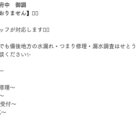
府中　御調
ません】🙇‍♂️
が対応します👷‍♂️
でも備後地方の水漏れ・つまり修理・漏水調査はせとう
談ください✨
ー
修理〜
〜
間受付〜
K〜