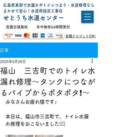
広島県東部で水漏れやトイレつまり・水道修理なら
まかせて安心！水道局指定工事店
せとうち水道センター
​見積出張無料
年中無休24時間受付
各種クレジットOK!
記事
2025年6月26日
福山 三吉町でのトイレ水
漏れ修理〜タンクにつなが
るパイプからポタポタ❗️〜
みなさんお疲れ様です♪
本日は、福山市三吉町で、トイレ水漏
れ修理をおこないました👷‍♂️