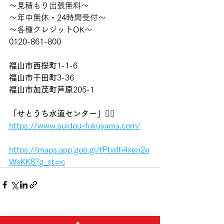
〜見積もり出張無料〜
〜年中無休・24時間受付〜
〜各種クレジットOK〜
0120-861-800
福山市西桜町
1-1-6
福山市千田町
3-36
福山市加茂町芦原
205-1
「せとうち水道センター」👷‍♂️
https://www.suidou-fukuyama.com/
https://maps.app.goo.gl/tPbafh4xen2e
WsKK8?g_st=ic
すべて表示
最新記事