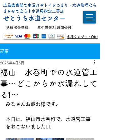
広島県東部で水漏れやトイレつまり・水道修理なら
まかせて安心！水道局指定工事店
せとうち水道センター
​見積出張無料
年中無休24時間受付
各種クレジットOK!
記事
2025年4月5日
福山 水呑町での水道管工
事〜どこからか水漏れして
る❗️〜
みなさんお疲れ様です♪
本日は、福山市水呑町で、水道管工事
をおこないました👷‍♂️