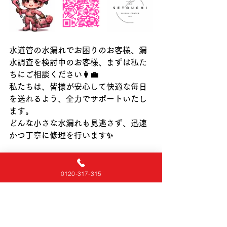
水道管の水漏れでお困りのお客様、漏
水調査を検討中のお客様、まずは私た
ちにご相談ください👩‍💼
私たちは、皆様が安心して快適な毎日
を送れるよう、全力でサポートいたし
ます。
どんな小さな水漏れも見逃さず、迅速
かつ丁寧に修理を行います✨
🌹対応エリア🌹
福山　尾道　三原　府中　御調
0120-317-315
【離島は対応できておりません】🙇‍♂️
各エリアの担当スタッフが対応します
👷‍♂️