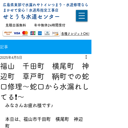
広島県東部で水漏れやトイレつまり・水道修理なら
まかせて安心！水道局指定工事店
せとうち水道センター
​見積出張無料
年中無休24時間受付
各種クレジットOK!
記事
2025年4月5日
福山 千田町 横尾町 神
辺町 草戸町 鞆町での蛇
口修理〜蛇口から水漏れし
てる❗️〜
みなさんお疲れ様です♪
本日は、福山市千田町　横尾町　神辺
町　