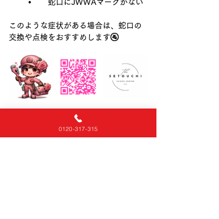
	•	蛇口にJWWAマークがない
このような症状がある場合は、蛇口の
交換や点検をおすすめします🚰
蛇口水漏れ・故障でお困りのお客様、
まずは私たちにご相談ください👩‍💼
0120-317-315
私たちは、皆様が安心して快適な毎日
を送れるよう、全力でサポートいたし
ます。
どんな小さな水漏れも見逃さず、迅速
かつ丁寧に修理を行います✨
🌹対応エリア🌹