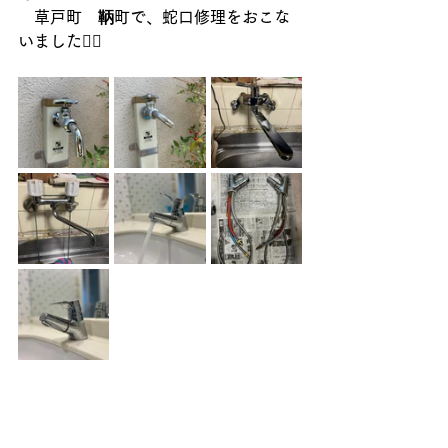
　草戸町　鞆町で、蛇口修理をおこな
いました👷‍♂️